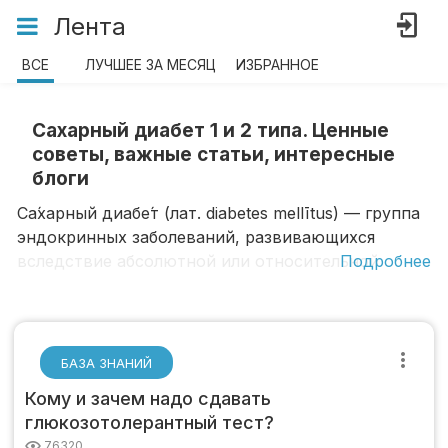
Лента
ВСЕ
ЛУЧШЕЕ ЗА МЕСЯЦ
ИЗБРАННОЕ
Сахарный диабет 1 и 2 типа. Ценные
советы, важные статьи, интересные
блоги
Са́харный диабе́т (лат. diabetes mellītus) — группа
эндокринных заболеваний, развивающихся
вследствие абсолютной или относительной
Подробнее
недостаточности гормона инсулина, в результате
чего развивается гипергликемия — стойкое
увеличение содержания глюкозы в крови.
Заболевание характеризуется хроническим
БАЗА ЗНАНИЙ
течением и нарушением всех видов обмена
Кому и зачем надо сдавать
веществ: углеводного, жирового, белкового,
глюкозотолерантный тест?
минерального и водно-солевого.
76320