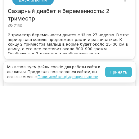
Сахарный диабет и беременность: 2
триместр
7150
2 триместр беременности длится с 13 по 27 неделю. В этот
период ваш малыш продолжает расти и развиваться. К
концу 2 триместра малыш в норме будет около 25-30 см в
длину, а его вес составит около 800-900 грамм.
Особенности 2 триместра диабеременности:…
Мы используем файлы cookie для работы сайта и
аналитики. Продолжая пользоваться сайтом, вы
Принять
соглашаетесь с
Политикой конфиденциальности
.
БАЗА ЗНАНИЙ
Сахарный диабет и беременность: 1
триместр
8324
Интересный факт: вы в курсе, что в Корее 9 месяцев жизни
ребенка в утробе матери засчитывают в возраст? Поэтому
корейцам по документам на год больше, чем их
ровесникам. А ведь не лишено смысла? Беременность
длится около 40 недель и состоит…