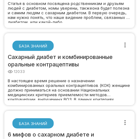
Статья в основном посвящена родственникам и друзьям
людей с диабетом, номы уверены, такжеона будет полезна
и самим людям с сахарным диабетом. В первую очередь,
нам нужно понять, что наше видение проблем, связанных с
диабетом, или какой-либо…
БАЗА ЗНАНИЙ
Сахарный диабет и комбинированные
оральные контрацептивы
12033
В настоящее время решение о назначении
комбинированных оральных контрацептивов (КОК) женщине
должно приниматься на основании Национальных
медицинских критериев приемлемости методов
контрацепции, выпущенных ВОЗ. В данных критериях
указываются…
БАЗА ЗНАНИЙ
6 мифов о сахарном диабете и