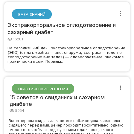
БАЗА ЗНАНИЙ
Экстракорпоральное оплодотворение и
сахарный диабет
16281
На сегодняшний день экстракорпоральное оплодотворение
(ЭКО) (от лат. «extra»— вне, снаружи, «corpus»— тело,т.е.
«оплодотворение вне тела») — словосочетание, знакомое
практически всем. Первым…
ПРАКТИЧЕСКИЕ РЕШЕНИЯ
15 советов о свиданиях и сахарном
диабете
5954
Вы на первом свидании, пытаетесь поближе узнать человека
сидящего перед вами. Вечер проходит восхитительно, однако,
вместо того чтобы с предвкушением ждать прощального