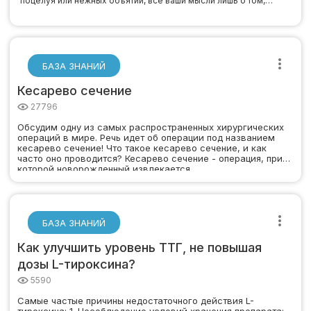
поцелуя или нежных объятий, все ваши мысли лишь о том,…
БАЗА ЗНАНИЙ
Кесарево сечение
27796
Обсудим одну из самых распространенных хирургических
операций в мире. Речь идет об операции под названием
кесарево сечение! Что такое кесарево сечение, и как
часто оно проводится? Кесарево сечение - операция, при
которой новорожденный извлекается…
БАЗА ЗНАНИЙ
Как улучшить уровень ТТГ, не повышая
дозы L-тироксина?
5590
Самые частые причины недостаточного действия L-
тироксина: 1. Несоблюдение условий хранения препарата: