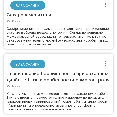
БАЗА ЗНАНИЙ
Сахарозаменители
14272
Сахарозаменители —химические вещества, принимающие
участие вобмене веществиэнергии. Согласно решению
Международной ассоциации по подсластителям, к группе
сахарозаменителей относятфруктозу,ксилитисорбит, а в
группу подсластителей —…
БАЗА ЗНАНИЙ
Планирование беременности при сахарном
диабете 1 типа: особенности самоконтроля
12772
К основным понятиям самоконтроля при сахарном диабете
1 типа относятся: самостоятельно измеряемые показатели
глюкозы крови, гликированный гемоглобин, анализ крови
и/или мочи на определение уровня кетонов. Цель
самоконтроля - достичь показателей,…